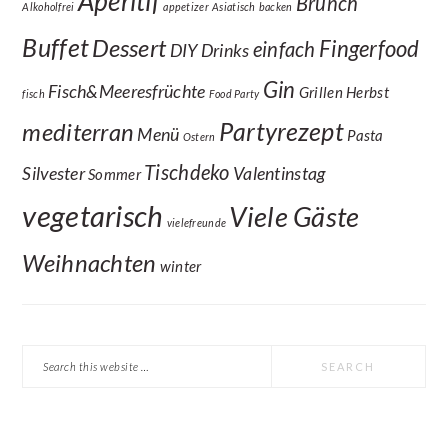
Aperitif
Brunch
Alkoholfrei
appetizer
Asiatisch
backen
Buffet
Dessert
Fingerfood
einfach
DIY
Drinks
Gin
Fisch&Meeresfrüchte
Grillen
Herbst
fisch
Food Party
Partyrezept
mediterran
Menü
Pasta
Ostern
Tischdeko
Silvester
Valentinstag
Sommer
vegetarisch
Viele Gäste
vielefreunde
Weihnachten
winter
Search
this
website