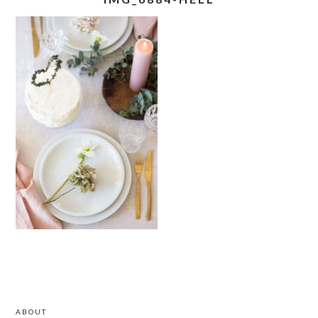
READER
PRIMARY
ABOUT