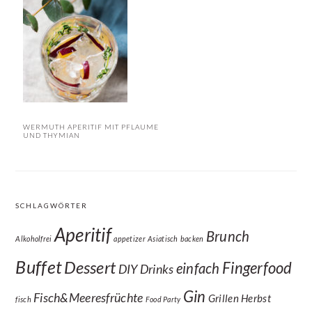
WERMUTH APERITIF MIT PFLAUME
UND THYMIAN
SCHLAGWÖRTER
Aperitif
Brunch
Alkoholfrei
appetizer
Asiatisch
backen
Buffet
Dessert
Fingerfood
einfach
DIY
Drinks
Gin
Fisch&Meeresfrüchte
Grillen
Herbst
fisch
Food Party