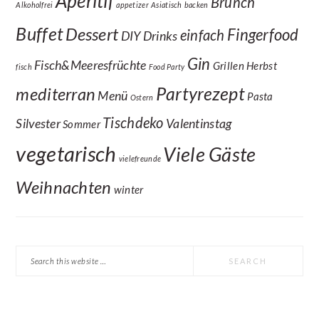
Aperitif
Brunch
Alkoholfrei
appetizer
Asiatisch
backen
Buffet
Dessert
Fingerfood
einfach
DIY
Drinks
Gin
Fisch&Meeresfrüchte
Grillen
Herbst
fisch
Food Party
Partyrezept
mediterran
Menü
Pasta
Ostern
Tischdeko
Silvester
Valentinstag
Sommer
vegetarisch
Viele Gäste
vielefreunde
Weihnachten
winter
Search
this
website