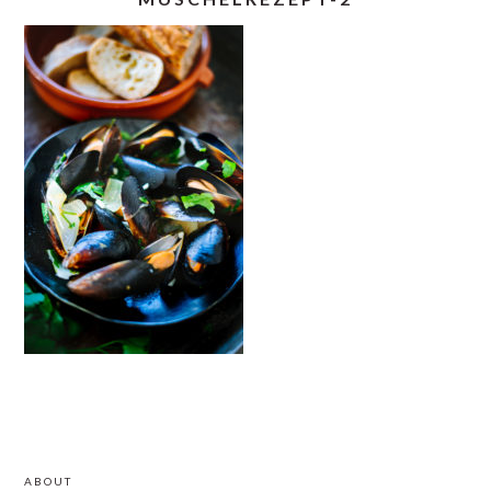
READER
PRIMARY
ABOUT