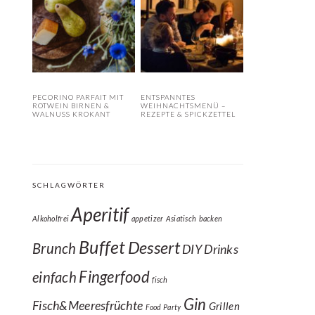
PECORINO PARFAIT MIT
ENTSPANNTES
ROTWEIN BIRNEN &
WEIHNACHTSMENÜ –
WALNUSS KROKANT
REZEPTE & SPICKZETTEL
SCHLAGWÖRTER
Aperitif
Alkoholfrei
appetizer
Asiatisch
backen
Buffet
Dessert
Brunch
DIY
Drinks
Fingerfood
einfach
fisch
Gin
Fisch&Meeresfrüchte
Grillen
Food Party