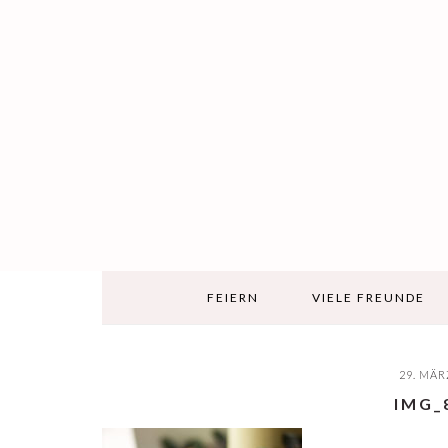
Skip
Skip
Skip
to
to
to
content
primary
footer
sidebar
FEIERN
VIELE FREUNDE
29. MÄR
IMG_