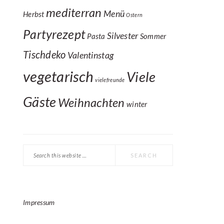
mediterran
Menü
Herbst
Ostern
Partyrezept
Silvester
Pasta
Sommer
Tischdeko
Valentinstag
vegetarisch
Viele
vielefreunde
Gäste
Weihnachten
winter
Search
this
website
Impressum