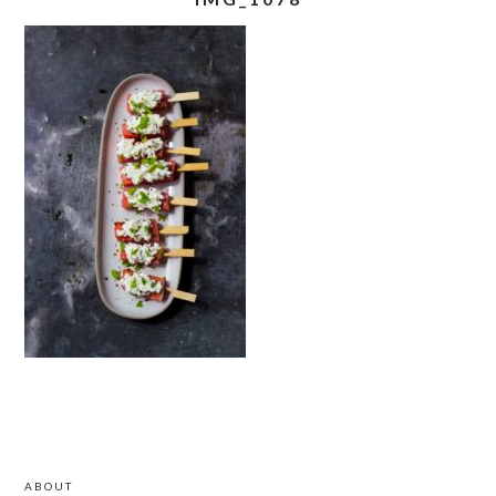
READER
PRIMARY
ABOUT