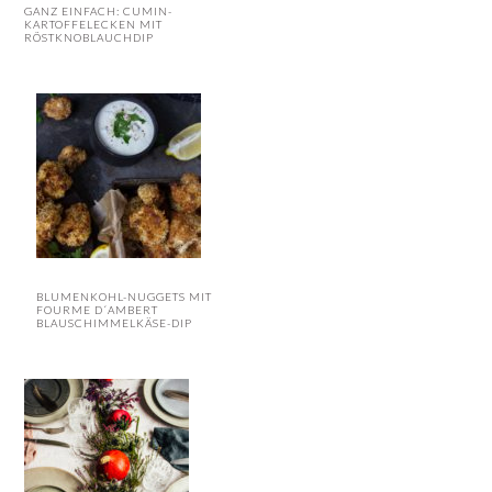
GANZ EINFACH: CUMIN-
KARTOFFELECKEN MIT
RÖSTKNOBLAUCHDIP
BLUMENKOHL-NUGGETS MIT
FOURME D´AMBERT
BLAUSCHIMMELKÄSE-DIP