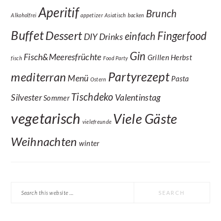
Aperitif
Brunch
Alkoholfrei
appetizer
Asiatisch
backen
Buffet
Dessert
Fingerfood
einfach
DIY
Drinks
Gin
Fisch&Meeresfrüchte
Grillen
Herbst
fisch
Food Party
Partyrezept
mediterran
Menü
Pasta
Ostern
Tischdeko
Silvester
Valentinstag
Sommer
vegetarisch
Viele Gäste
vielefreunde
Weihnachten
winter
Search
this
website