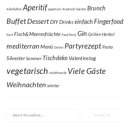
Aperitif
Brunch
Alkoholfrei
appetizer
Asiatisch
backen
Buffet
Dessert
Fingerfood
einfach
DIY
Drinks
Gin
Fisch&Meeresfrüchte
Grillen
Herbst
fisch
Food Party
Partyrezept
mediterran
Menü
Pasta
Ostern
Tischdeko
Silvester
Valentinstag
Sommer
vegetarisch
Viele Gäste
vielefreunde
Weihnachten
winter
Search
this
website