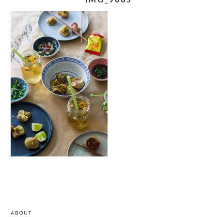
READER
PRIMARY
ABOUT