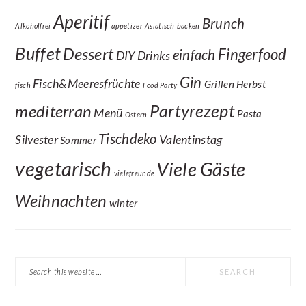
Aperitif
Brunch
Alkoholfrei
appetizer
Asiatisch
backen
Buffet
Dessert
Fingerfood
einfach
DIY
Drinks
Gin
Fisch&Meeresfrüchte
Grillen
Herbst
fisch
Food Party
Partyrezept
mediterran
Menü
Pasta
Ostern
Tischdeko
Silvester
Valentinstag
Sommer
vegetarisch
Viele Gäste
vielefreunde
Weihnachten
winter
Search
this
website