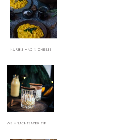
KÜRBIS MAC´N´CHEESE
WEIHNACHTSAPERITIF