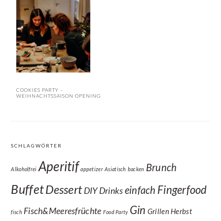
COOKIES PARTY –
WEIHNACHTSSAISON OPENING
SCHLAGWÖRTER
Aperitif
Brunch
Alkoholfrei
appetizer
Asiatisch
backen
Buffet
Dessert
Fingerfood
einfach
DIY
Drinks
Gin
Fisch&Meeresfrüchte
Grillen
Herbst
fisch
Food Party