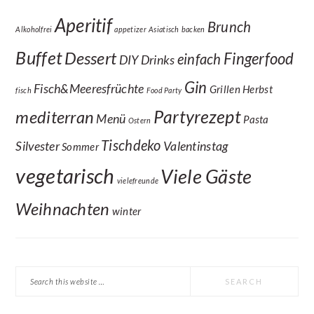
Aperitif
Brunch
Alkoholfrei
appetizer
Asiatisch
backen
Buffet
Dessert
Fingerfood
einfach
DIY
Drinks
Gin
Fisch&Meeresfrüchte
Grillen
Herbst
fisch
Food Party
Partyrezept
mediterran
Menü
Pasta
Ostern
Tischdeko
Silvester
Valentinstag
Sommer
vegetarisch
Viele Gäste
vielefreunde
Weihnachten
winter
Search
this
website