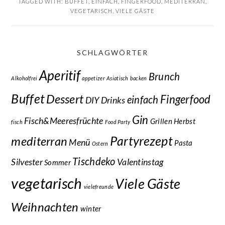
TAGGED WITH:
BUFFET
,
EINFACH
,
FINGERFOOD
,
MEDITERRAN
,
VEGETARISCH
,
VIELE GÄSTE
SCHLAGWÖRTER
Aperitif
Brunch
Alkoholfrei
appetizer
Asiatisch
backen
Buffet
Dessert
Fingerfood
einfach
DIY
Drinks
Gin
Fisch&Meeresfrüchte
Grillen
Herbst
fisch
Food Party
Partyrezept
mediterran
Menü
Pasta
Ostern
Tischdeko
Silvester
Valentinstag
Sommer
vegetarisch
Viele Gäste
vielefreunde
Weihnachten
winter