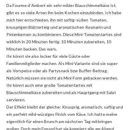
Da Fourme d´Ambert ein sehr milder Blauschimmelkäse ist,
gibt es so viele Arten ihn beim Kochen einzubinden. Ich habe
mich hier entschieden, ihn mit saftig-süßen Tomaten,
knusprigen Blätterteig und aromatischen Rosmarin und
Pinienkernen zu kombinieren. Diese Mini-Tomatentartes sind
wirklich in 20 Minuten fertig. 10 Minuten zubereiten, 10
Minuten backen. Das wars.
Ihr könnt sie also locker für viele Gäste oder
Familienmitglieder machen. Als Mini-Variante sind sie super
als Vorspeise oder als Partysnack bzw Buffet-Beitrag.
Natürlich müssen sie nicht als Mini-Form gebacken werden.
Ihr könnt auch eine große Tomatentartes mit
Blauschimmelkäse zubereiten und als Hauptgang mit Salat
servieren.
Der Effekt bleibt der gleiche: Knusprig, aromatisch, saftig und
ein perfekt mild-würziges Finish vom Käse. Ich hatte meine
eigentlich für einen Brunch am nächsten Tag mitbringen
wollen. Doch mein Freund hat sie komplett alle am Abend