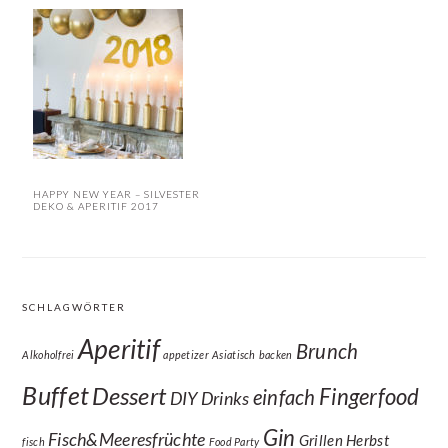
HAPPY NEW YEAR – SILVESTER
DEKO & APERITIF 2017
SCHLAGWÖRTER
Aperitif
Brunch
Alkoholfrei
appetizer
Asiatisch
backen
Buffet
Dessert
Fingerfood
einfach
DIY
Drinks
Gin
Fisch&Meeresfrüchte
Grillen
Herbst
fisch
Food Party