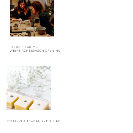
COOKIES PARTY –
WEIHNACHTSSAISON OPENING
THYMIAN-ZITRONEN-SCHNITTEN