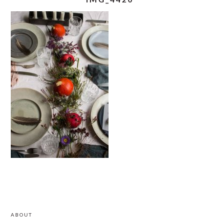
READER
PRIMARY
ABOUT