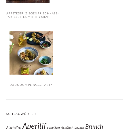
APPETIZER: ZIEGENFRISCHKÄSE-
TARTELETTES MIT THYMIAN
DUUUUUMPLINGS… PARTY
SCHLAGWÖRTER
Aperitif
Brunch
Alkoholfrei
appetizer
Asiatisch
backen