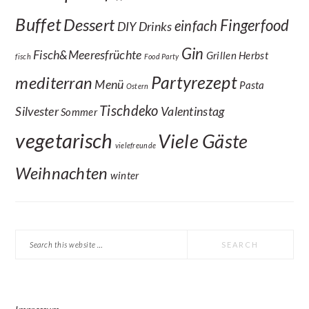
Buffet
Dessert
Fingerfood
einfach
DIY
Drinks
Gin
Fisch&Meeresfrüchte
Grillen
Herbst
fisch
Food Party
Partyrezept
mediterran
Menü
Pasta
Ostern
Tischdeko
Silvester
Valentinstag
Sommer
vegetarisch
Viele Gäste
vielefreunde
Weihnachten
winter
Search
this
website